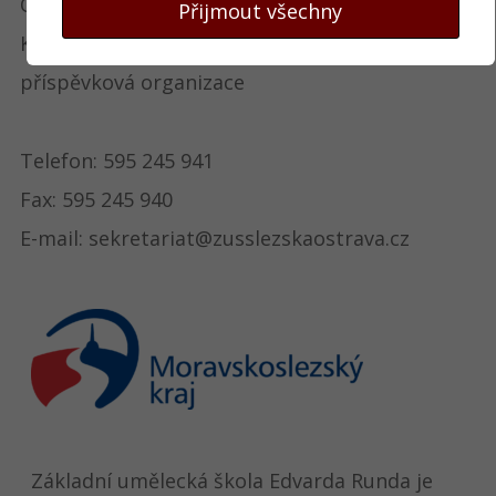
Ostrava – Slezská Ostrava
Přijmout všechny
Keltičkova 4
příspěvková organizace
Telefon: 595 245 941
Fax: 595 245 940
E-mail: sekretariat@zusslezskaostrava.cz
Základní umělecká škola Edvarda Runda je