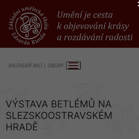
Přeskočit
na
obsah
KALENDÁŘ AKCÍ
|
OBORY
VÝSTAVA BETLÉMŮ NA
SLEZSKOOSTRAVSKÉM
HRADĚ