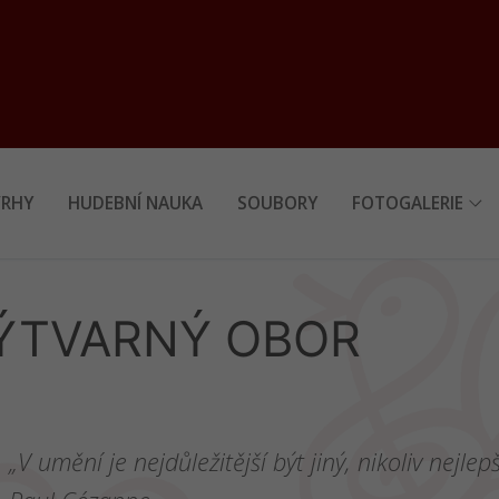
RHY
HUDEBNÍ NAUKA
SOUBORY
FOTOGALERIE
ÝTVARNÝ OBOR
„V umění je nejdůležitější být jiný, nikoliv nejlepš