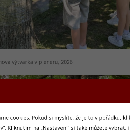
nová výtvarka v plenéru, 2026
e cookies. Pokud si myslíte, že je to v pořádku, kl
y“. Kliknutím na „Nastavení“ si také můžete vybrat, 