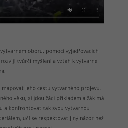
e výtvarném oboru, pomocí vyjadřovacích
rozvíjí tvůrčí myšlení a vztah k výtvarné
ha.
em mapovat jeho cestu výtvarného projevu.
ého věku, si jdou žáci příkladem a žák má
u a konfrontovat tak svou výtvarnou
eriálem, učí se respektovat jiný názor než