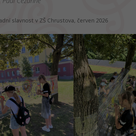
Paul Cézanne
adní slavnost v ZŠ Chrustova, červen 2026