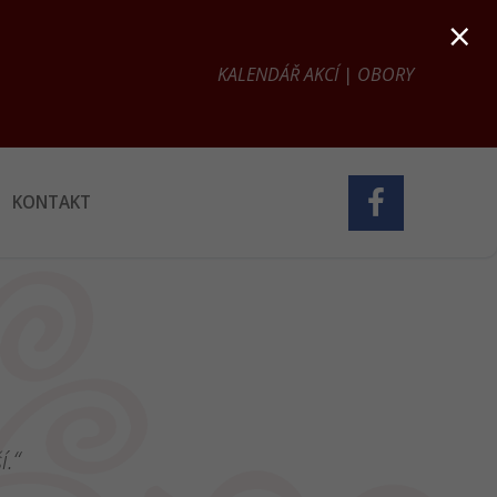
×
KALENDÁŘ AKCÍ
|
OBORY
KONTAKT
í.“