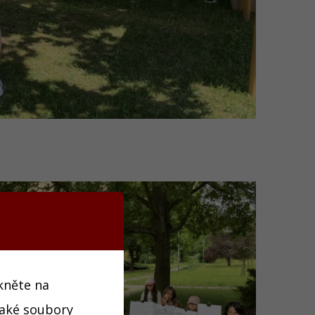
ikněte na
jaké soubory