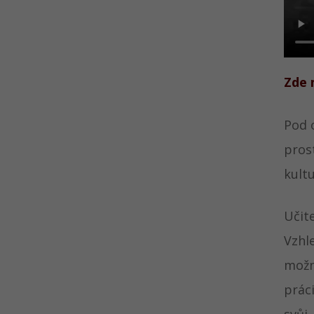
Zde 
Pod 
prost
kult
Učit
Vzhl
možn
prác