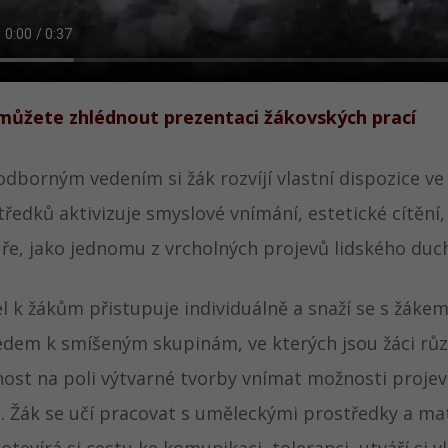
můžete zhlédnout prezentaci žákovských prací
odborným vedením si žák rozvíjí vlastní dispozice v
ředků aktivizuje smyslové vnímání, estetické cítění, 
uře, jako jednomu z vrcholných projevů lidského duc
el k žákům přistupuje individuálně a snaží se s žák
edem k smíšeným skupinám, ve kterých jsou žáci různ
ost na poli výtvarné tvorby vnímat možnosti projev
i. Žák se učí pracovat s uměleckými prostředky a mat