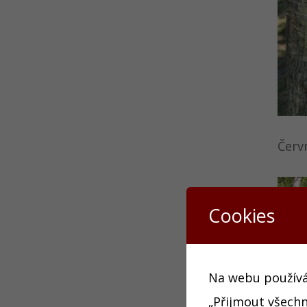
Červ
Cookies
Na webu používám
„Přijmout všechn