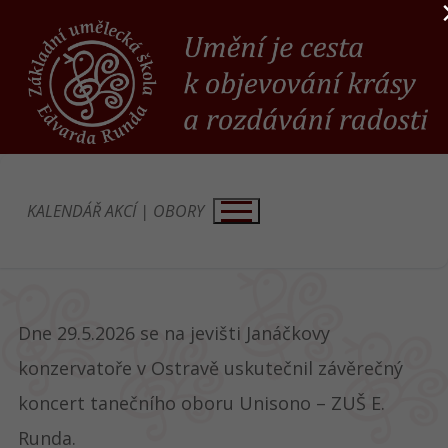
Přeskočit
na
obsah
KALENDÁŘ AKCÍ
|
OBORY
Dne 29.5.2026 se na jevišti Janáčkovy
konzervatoře v Ostravě uskutečnil závěrečný
koncert tanečního oboru Unisono – ZUŠ E.
Runda.