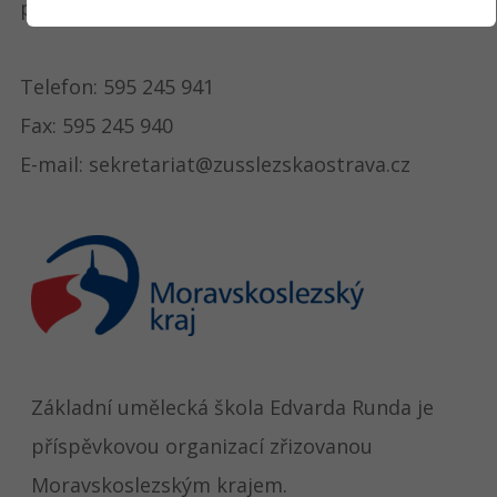
příspěvková organizace
Telefon: 595 245 941
Fax: 595 245 940
E-mail: sekretariat@zusslezskaostrava.cz
Základní umělecká škola Edvarda Runda je
příspěvkovou organizací zřizovanou
Moravskoslezským krajem.