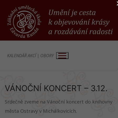
Přeskočit
na
obsah
KALENDÁŘ AKCÍ
|
OBORY
VÁNOČNÍ KONCERT – 3.12.
Srdečně zveme na Vánoční koncert do knihovny
města Ostravy v Michálkovicích.