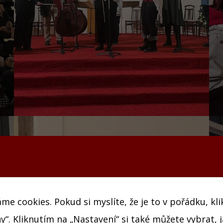
e cookies. Pokud si myslíte, že je to v pořádku, kl
y“. Kliknutím na „Nastavení“ si také můžete vybrat, 