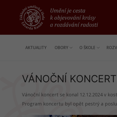
Přeskočit
na
obsah
AKTUALITY
OBORY
O ŠKOLE
ROZV
VÁNOČNÍ KONCERT
Vánoční koncert se konal 12.12.2024 v kos
Program koncertu byl opět pestrý a posluc