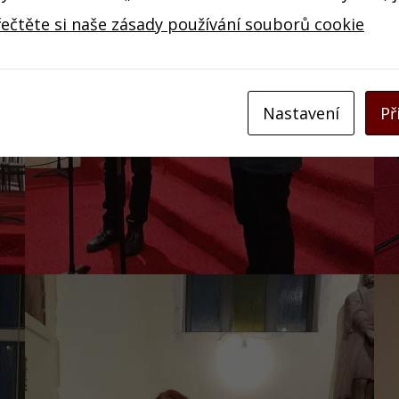
řečtěte si naše zásady používání souborů cookie
Nastavení
Př