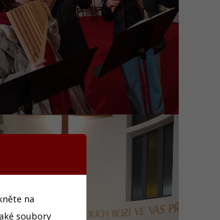
ikněte na
jaké soubory