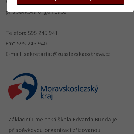
Keltičkova 4
příspěvková organizace
Telefon: 595 245 941
Fax: 595 245 940
E-mail: sekretariat@zusslezskaostrava.cz
Základní umělecká škola Edvarda Runda je
příspěvkovou organizací zřizovanou