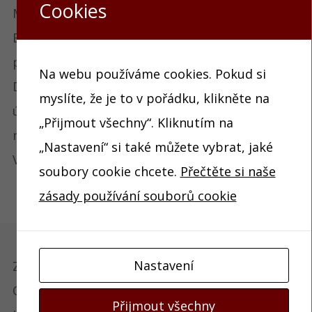
Cookies
Malé žáčky, kteří zpívali pod vedením Jany
Burdové a paní ředitelky Renaty Neubauerové,
přivítal zcela zaplněný koncertní sál naší školy.
Na webu používáme cookies. Pokud si
Děti zazpívaly pásmo vánočních písní a koled a
myslíte, že je to v pořádku, klikněte na
účinkovali i jako sólisté na své hudební
„Přijmout všechny“. Kliknutím na
nástroje.
„Nastavení“ si také můžete vybrat, jaké
Všichni byli odměněni velkým potleskem.
soubory cookie chcete.
Přečtěte si naše
zásady používání souborů cookie
Nastavení
Základní umělecká škola Edvarda Runda
Ostrava – Slezská Ostrava
Přijmout všechny