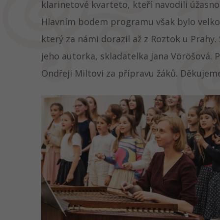
klarinetové kvarteto, kteří navodili úžasn
Hlavním bodem programu však bylo velkole
který za námi dorazil až z Roztok u Prahy
jeho autorka, skladatelka Jana Vöröšová. P
Ondřeji Miltovi za přípravu žáků. Děkujem