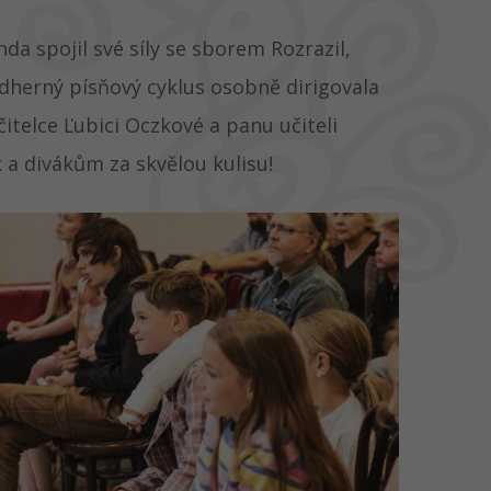
 spojil své síly se sborem Rozrazil,
ádherný písňový cyklus osobně dirigovala
čitelce Ľubici Oczkové a panu učiteli
 a divákům za skvělou kulisu!