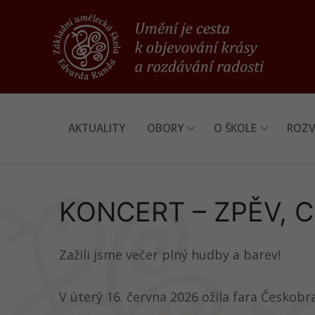
Přeskočit
na
obsah
AKTUALITY
OBORY
O ŠKOLE
ROZV
KONCERT – ZPĚV, C
Zažili jsme večer plný hudby a barev!
V úterý 16. června 2026 ožila fara Českobr