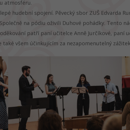
ou atmosféru.
pé hudební spojení. Pěvecký sbor ZUŠ Edvarda Runda
. Společně na pódiu oživili Duhové pohádky. Tento n
oděkování patří paní učitelce Anně Jurčíkové, paní u
e také všem účinkujícím za nezapomenutelný zážitek