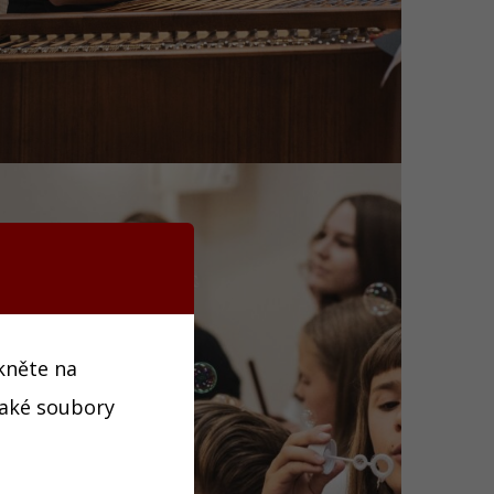
ikněte na
jaké soubory