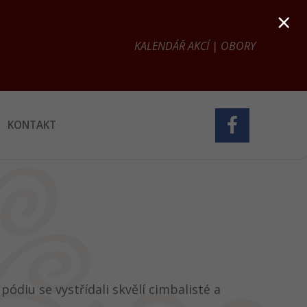
×
KALENDÁŘ AKCÍ
|
OBORY
KONTAKT
ódiu se vystřídali skvělí cimbalisté a