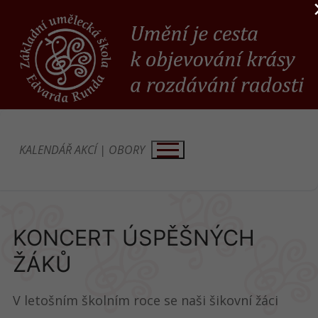
Přeskočit
na
obsah
KALENDÁŘ AKCÍ
|
OBORY
KONCERT ÚSPĚŠNÝCH
ŽÁKŮ
V letošním školním roce se naši šikovní žáci