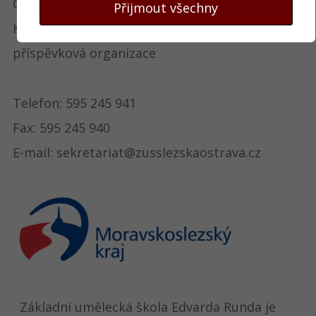
Ostrava – Slezská Ostrava
Přijmout všechny
Keltičkova 4
příspěvková organizace
Telefon: 595 245 941
Fax: 595 245 940
E-mail: sekretariat@zusslezskaostrava.cz
Základní umělecká škola Edvarda Runda je