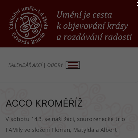
Přeskočit
na
obsah
KALENDÁŘ AKCÍ
|
OBORY
ACCO KROMĚŘÍŽ
V sobotu 14.3. se naši žáci, sourozenecké trio
FAMily ve složení Florian, Matylda a Albert