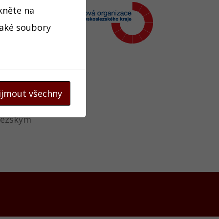
ikněte na
jaké soubory
la
ijmout všechny
cí
lezským