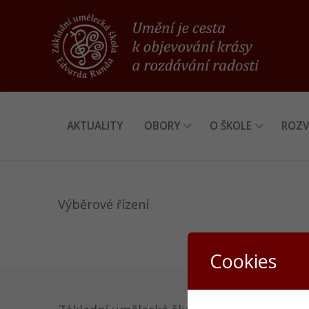
Přeskočit
na
obsah
AKTUALITY
OBORY
O ŠKOLE
ROZV
Výběrové řízení
Cookies