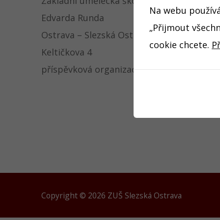
Základní umělecká škola
Telefo
Na webu používám
Edvarda Runda
Fax: 59
„Přijmout všechn
Ostrava – Slezská Ostrava
E-mail:
cookie chcete.
P
Keltičkova 4
sekret
příspěvková organizace
Copyright © 2026 ZUŠ Slezská Ostrava