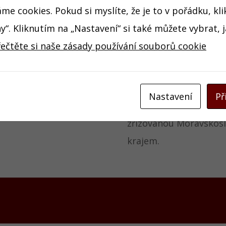
n: 595 245 941
e cookies. Pokud si myslíte, že je to v pořádku, kl
5 245 940
y“. Kliknutím na „Nastavení“ si také můžete vybrat, 
řečtěte si naše zásady používání souborů cookie
ariat@zusslezskaostrava.cz
Základní umělecká ško
Edvarda Runda je
Nastavení
Př
příspěvkovou organiza
zřizovanou Moravskos
krajem.